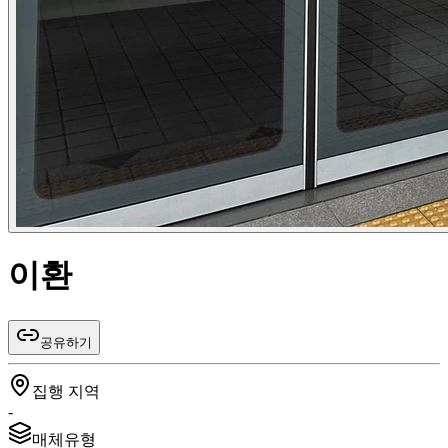
이환
공유하기
집행 지역
-
매체유형