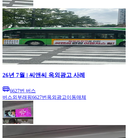
26년 7월 | 씨앤씨 옥외광고 사례
6627번 버스
버스
외부래핑
6627번
옥외광고
이동매체