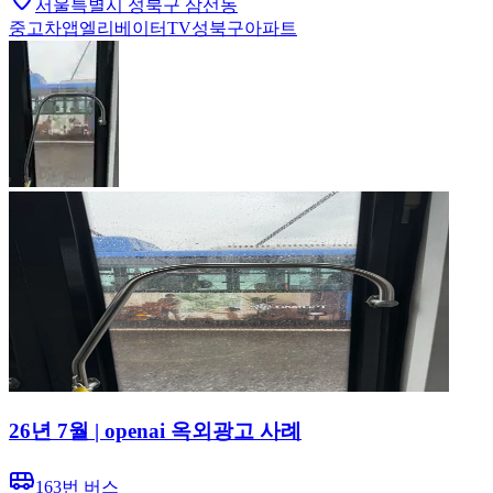
서울특별시 성북구 삼선동
중고차
앱
엘리베이터TV
성북구
아파트
26년 7월 | openai 옥외광고 사례
163번 버스