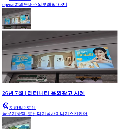
openai
여의도
버스
외부래핑
163번
26년 7월 | 리터니티 옥외광고 사례
지하철 2호선
율무
지하철
2호선
디지털사이니지
스킨케어