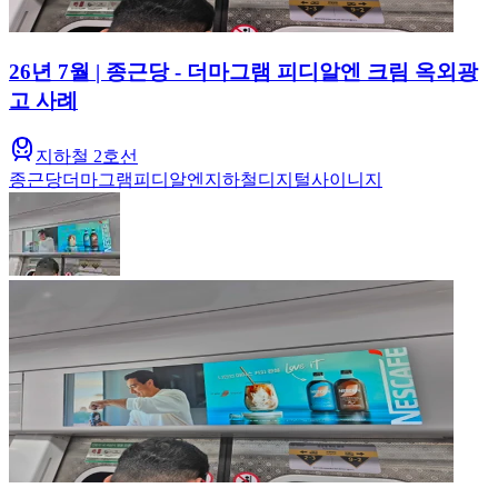
26년 7월 | 종근당 - 더마그램 피디알엔 크림 옥외광
고 사례
지하철 2호선
종근당
더마그램
피디알엔
지하철
디지털사이니지