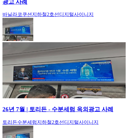
광고 사례
바닐라코
쿠션
지하철
2호선
디지털사이니지
26년 7월 | 토리든 - 수분세럼 옥외광고 사례
토리든
수분세럼
지하철
2호선
디지털사이니지