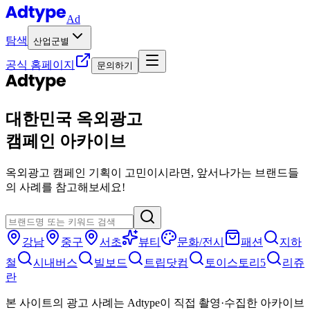
Ad
탐색
산업군별
공식 홈페이지
문의하기
대한민국 옥외광고
캠페인 아카이브
옥외광고 캠페인 기획이 고민이시라면, 앞서나가는 브랜드들
의 사례를 참고해보세요!
강남
중구
서초
뷰티
문화/전시
패션
지하
철
시내버스
빌보드
트립닷컴
토이스토리5
리쥬
란
본 사이트의 광고 사례는 Adtype이 직접 촬영·수집한 아카이브