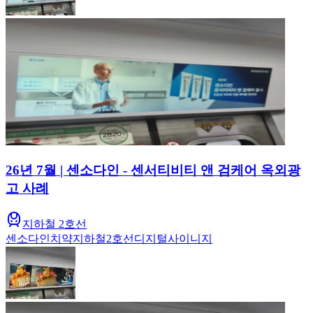
26년 7월 | 센소다인 - 센서티비티 앤 검케어 옥외광
고 사례
지하철 2호선
센소다인
치약
지하철
2호선
디지털사이니지