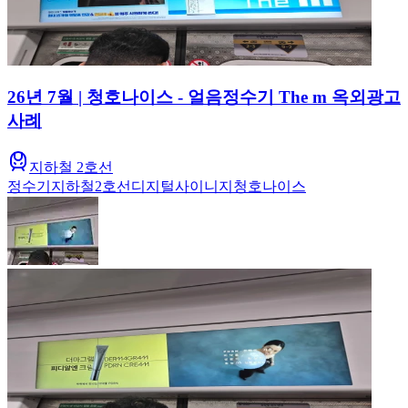
26년 7월 | 청호나이스 - 얼음정수기 The m 옥외광고
사례
지하철 2호선
정수기
지하철
2호선
디지털사이니지
청호나이스