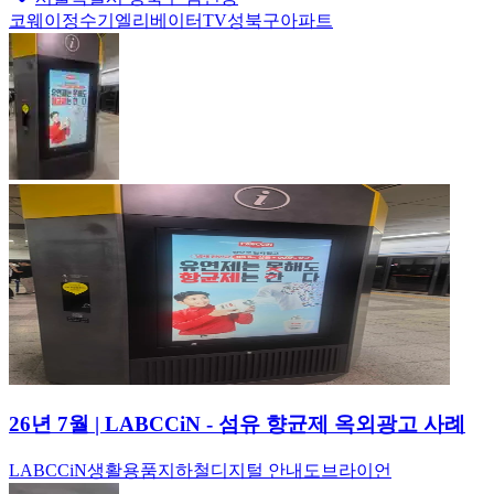
코웨이
정수기
엘리베이터TV
성북구
아파트
26년 7월 | LABCCiN - 섬유 향균제 옥외광고 사례
LABCCiN
생활용품
지하철
디지털 안내도
브라이언