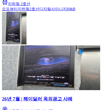
지하철 2호선
오프뷰티
지하철
2호선
디지털사이니지
H&B
26년 7월 | 헤이딜러 옥외광고 사례