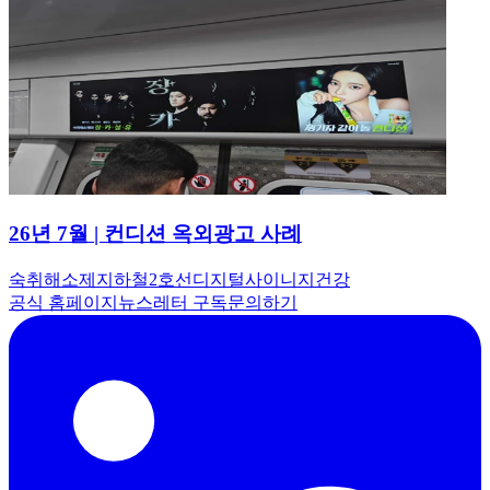
26년 7월 | 컨디션 옥외광고 사례
숙취해소제
지하철
2호선
디지털사이니지
건강
공식 홈페이지
뉴스레터 구독
문의하기