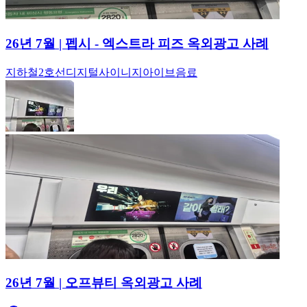
26년 7월 | 펩시 - 엑스트라 피즈 옥외광고 사례
지하철
2호선
디지털사이니지
아이브
음료
26년 7월 | 오프뷰티 옥외광고 사례