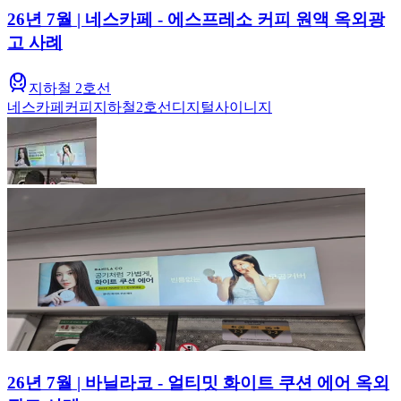
26년 7월 | 네스카페 - 에스프레소 커피 원액 옥외광
고 사례
지하철 2호선
네스카페
커피
지하철
2호선
디지털사이니지
26년 7월 | 바닐라코 - 얼티밋 화이트 쿠션 에어 옥외