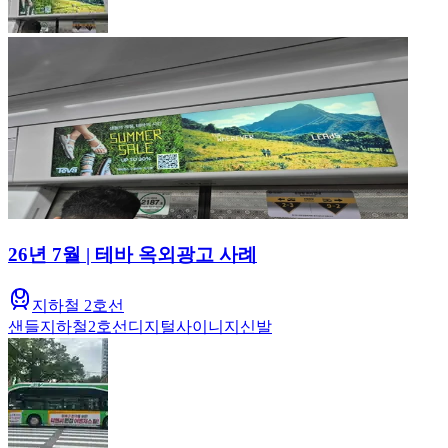
26년 7월 | 테바 옥외광고 사례
지하철 2호선
샌들
지하철
2호선
디지털사이니지
신발