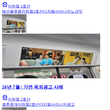
지하철 2호선
패션플랫폼
지하철
2호선
디지털사이니지
노크잇
26년 7월 | 가연 옥외광고 사례
지하철 2호선
결혼중개
지하철
2호선
디지털사이니지
광고