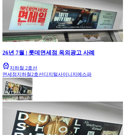
26년 7월 | 롯데면세점 옥외광고 사례
지하철 2호선
면세점
지하철
2호선
디지털사이니지
에스파