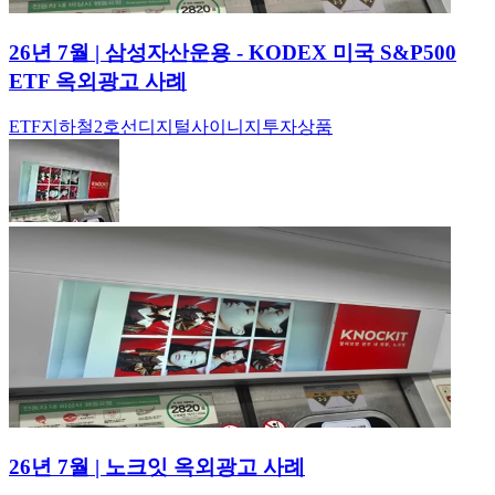
26년 7월 | 삼성자산운용 - KODEX 미국 S&P500
ETF 옥외광고 사례
ETF
지하철
2호선
디지털사이니지
투자상품
26년 7월 | 노크잇 옥외광고 사례