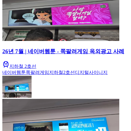
26년 7월 | 네이버웹툰 - 쪽팔려게임 옥외광고 사례
지하철 2호선
네이버웹툰
쪽팔려게임
지하철
2호선
디지털사이니지