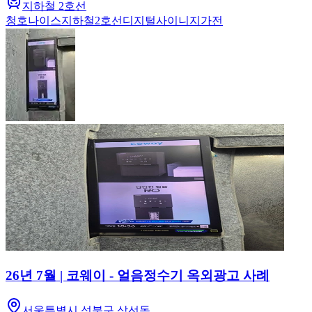
지하철 2호선
청호나이스
지하철
2호선
디지털사이니지
가전
26년 7월 | 코웨이 - 얼음정수기 옥외광고 사례
서울특별시 성북구 삼선동