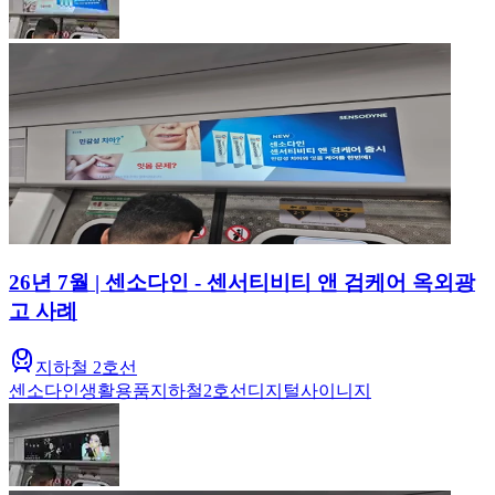
26년 7월 | 센소다인 - 센서티비티 앤 검케어 옥외광
고 사례
지하철 2호선
센소다인
생활용품
지하철
2호선
디지털사이니지