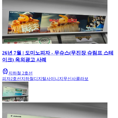
26년 7월 | 도미노피자 - 무슈스(무진장 슈림프 스테
이크) 옥외광고 사례
지하철 2호선
피자
2호선
지하철
디지털사이니지
무신사콜라보