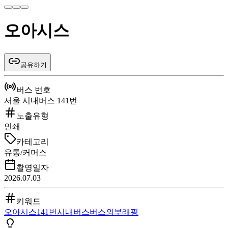
오아시스
공유하기
버스 번호
서울 시내버스 141번
노출유형
인쇄
카테고리
유통/커머스
촬영일자
2026.07.03
키워드
오아시스
141번
시내버스
버스외부
래핑