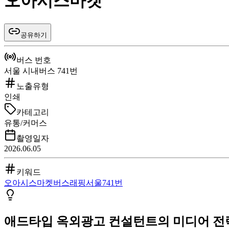
오아시스마켓
공유하기
버스 번호
서울 시내버스 741번
노출유형
인쇄
카테고리
유통/커머스
촬영일자
2026.06.05
키워드
오아시스마켓
버스
래핑
서울
741번
애드타입 옥외광고 컨설턴트의 미디어 전략 