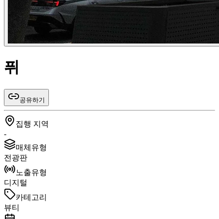
퓌
공유하기
집행 지역
-
매체유형
전광판
노출유형
디지털
카테고리
뷰티