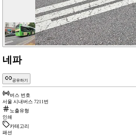
네파
공유하기
버스 번호
서울 시내버스 7211번
노출유형
인쇄
카테고리
패션