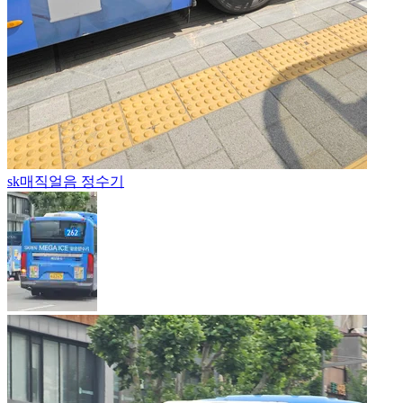
sk매직
얼음 정수기