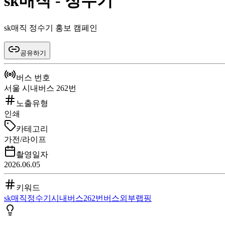
sk매직 - 정수기
sk매직 정수기 홍보 캠페인
공유하기
버스 번호
서울 시내버스 262번
노출유형
인쇄
카테고리
가전/라이프
촬영일자
2026.06.05
키워드
sk매직
정수기
시내버스
262번
버스외부랩핑