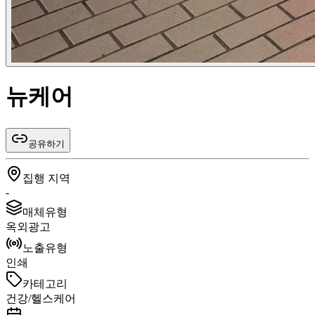
뉴케어
공유하기
집행 지역
-
매체유형
옥외광고
노출유형
인쇄
카테고리
건강/헬스케어