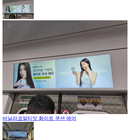
바닐라코
얼티밋 화이트 쿠션 에어