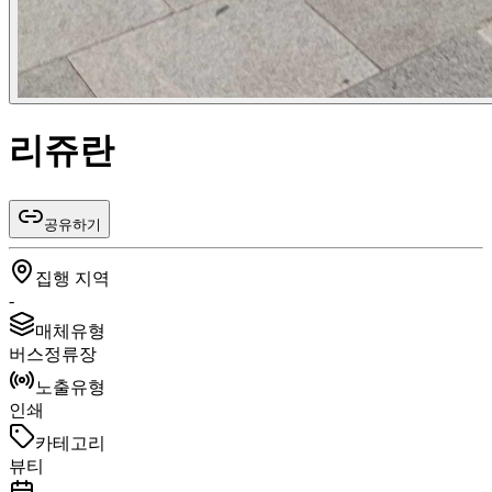
리쥬란
공유하기
집행 지역
-
매체유형
버스정류장
노출유형
인쇄
카테고리
뷰티