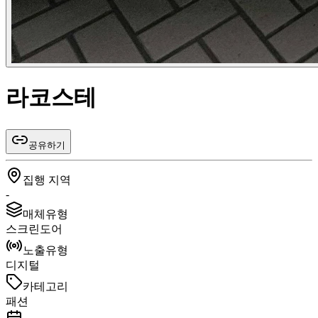
라코스테
공유하기
집행 지역
-
매체유형
스크린도어
노출유형
디지털
카테고리
패션