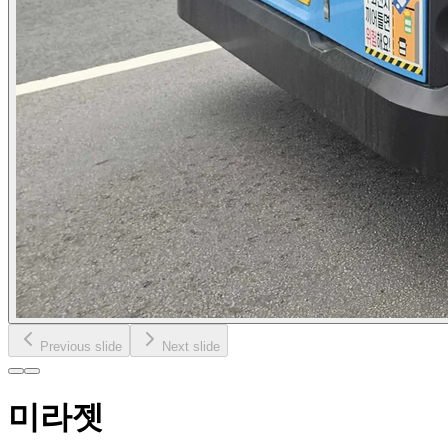
Previous slide
Next slide
미라젯