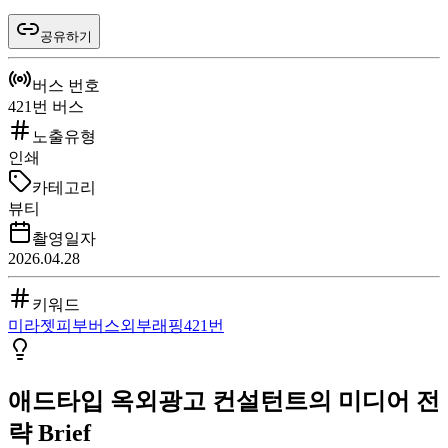
공유하기
버스 번호
421번 버스
노출유형
인쇄
카테고리
뷰티
촬영일자
2026.04.28
키워드
미라젯
피부
버스
외부래핑
421번
애드타입 옥외광고 컨설턴트의 미디어 전
략 Brief