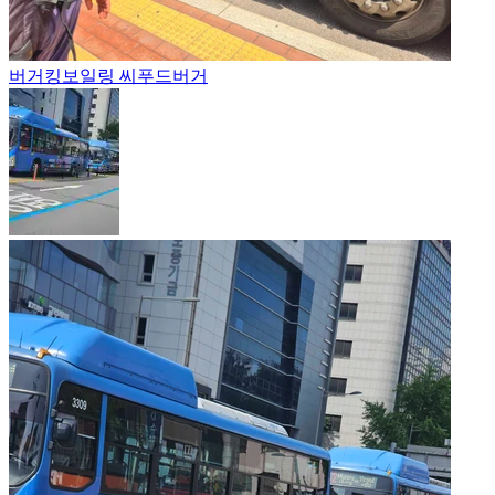
버거킹
보일링 씨푸드버거