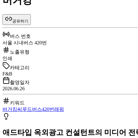
버거킹
공유하기
버스 번호
서울 시내버스 420번
노출유형
인쇄
카테고리
F&B
촬영일자
2026.06.26
키워드
버거킹
씨푸드
버스
420번
래핑
애드타입 옥외광고 컨설턴트의 미디어 전략 