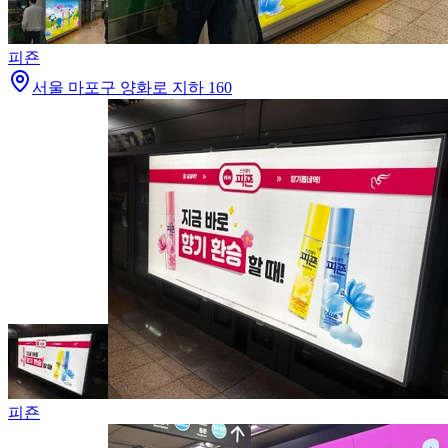
피죤
서울 마포구 양화로 지하 160
피죤