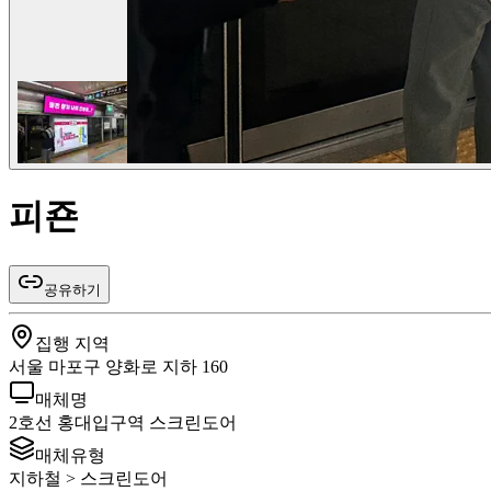
피죤
공유하기
집행 지역
서울 마포구 양화로 지하 160
매체명
2호선 홍대입구역 스크린도어
매체유형
지하철 > 스크린도어