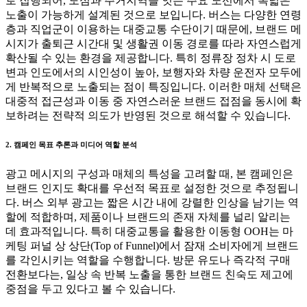
로 집행되어, 도심과 주거지역을 잇는 주요 노선에서 폭넓은
노출이 가능하게 설계된 것으로 보입니다. 버스는 다양한 연령
층과 직업군이 이용하는 대중교통 수단이기 때문에, 브랜드 메
시지가 출퇴근 시간대 및 생활권 이동 경로를 따라 자연스럽게
확산될 수 있는 환경을 제공합니다. 특히 정류장 정차 시 도로
변과 인도에서의 시인성이 높아, 보행자와 차량 운전자 모두에
게 반복적으로 노출되는 점이 특징입니다. 이러한 매체 선택은
대중적 접근성과 이동 중 자연스러운 브랜드 접점을 동시에 확
보하려는 전략적 의도가 반영된 것으로 해석할 수 있습니다.
2. 캠페인 목표 추론과 미디어 역할 분석
광고 메시지의 구성과 매체의 특성을 고려할 때, 본 캠페인은
브랜드 인지도 확대를 우선적 목표로 설정한 것으로 추정됩니
다. 버스 외부 광고는 짧은 시간 내에 강렬한 인상을 남기는 역
할에 적합하며, 제품이나 브랜드의 존재 자체를 널리 알리는
데 효과적입니다. 특히 대중교통을 활용한 이동형 OOH는 마
케팅 퍼널 상 상단(Top of Funnel)에서 잠재 소비자에게 브랜드
를 각인시키는 역할을 수행합니다. 방문 유도나 즉각적 구매
전환보다는, 일상 속 반복 노출을 통한 브랜드 친숙도 제고에
중점을 두고 있다고 볼 수 있습니다.