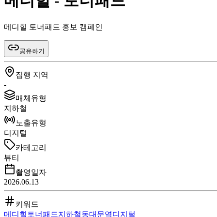
메디힐 - 토너패드
메디힐 토너패드 홍보 캠페인
공유하기
집행 지역
-
매체유형
지하철
노출유형
디지털
카테고리
뷰티
촬영일자
2026.06.13
키워드
메디힐
토너패드
지하철
동대문역
디지털