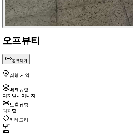
오프뷰티
공유하기
집행 지역
-
매체유형
디지털사이니지
노출유형
디지털
카테고리
뷰티