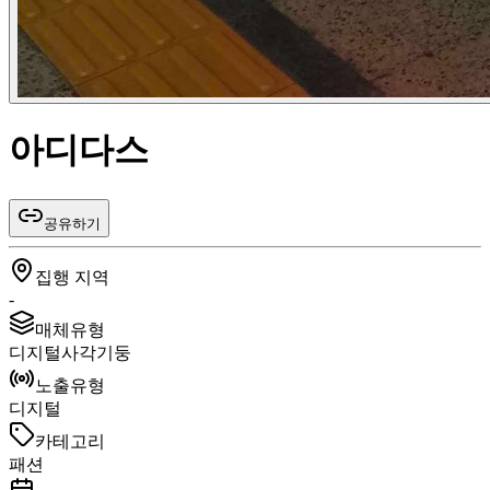
아디다스
공유하기
집행 지역
-
매체유형
디지털사각기둥
노출유형
디지털
카테고리
패션