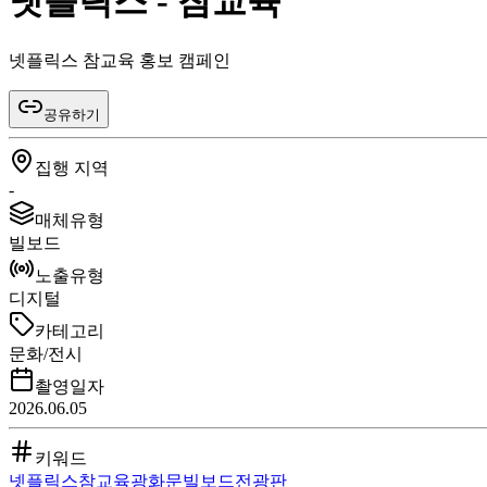
넷플릭스 - 참교육
넷플릭스 참교육 홍보 캠페인
공유하기
집행 지역
-
매체유형
빌보드
노출유형
디지털
카테고리
문화/전시
촬영일자
2026.06.05
키워드
넷플릭스
참교육
광화문
빌보드
전광판