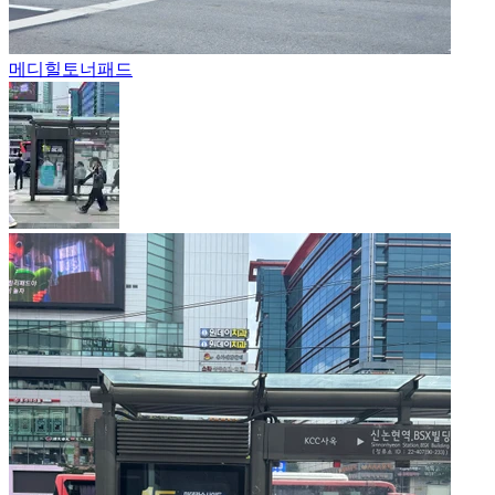
메디힐
토너패드