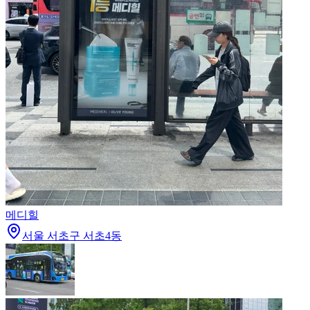
메디힐
서울 서초구 서초4동