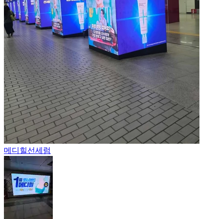
메디힐
선세럼