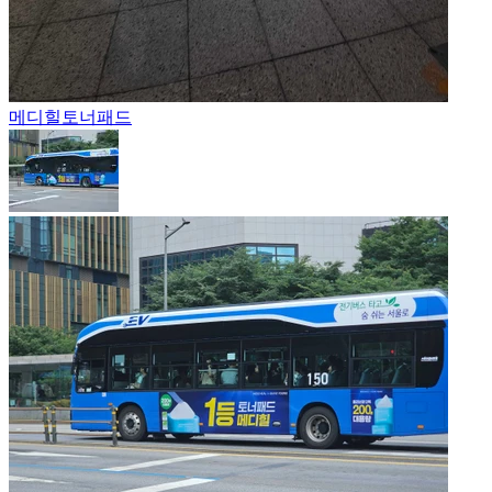
메디힐
토너패드