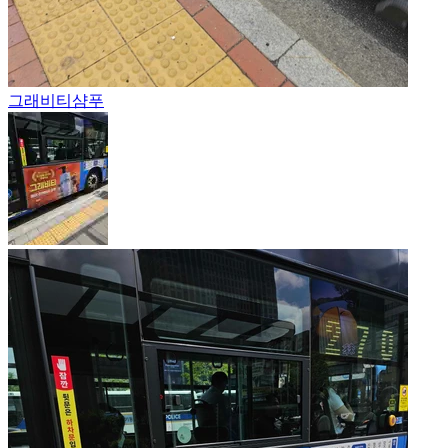
그래비티
샴푸