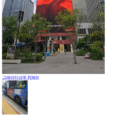
그래비티
샴푸 PDRN