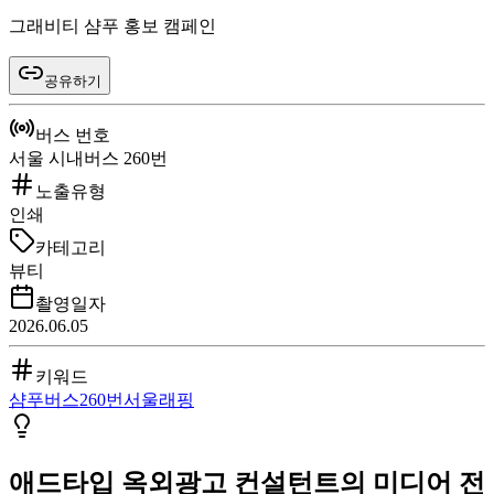
그래비티 샴푸 홍보 캠페인
공유하기
버스 번호
서울 시내버스 260번
노출유형
인쇄
카테고리
뷰티
촬영일자
2026.06.05
키워드
샴푸
버스
260번
서울
래핑
애드타입 옥외광고 컨설턴트의 미디어 전