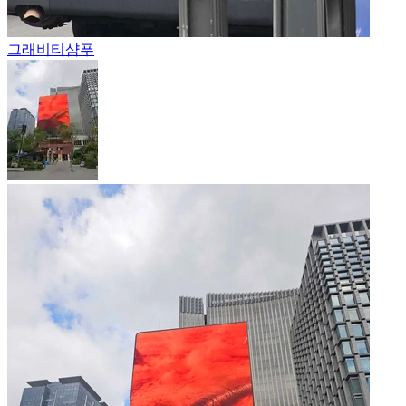
그래비티
샴푸