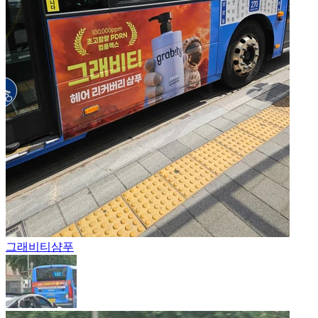
그래비티
샴푸