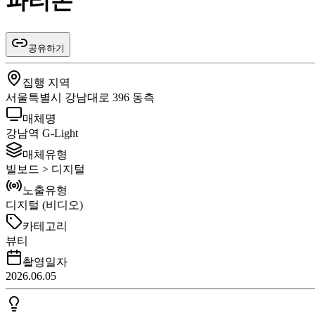
파티온
공유하기
집행 지역
서울특별시 강남대로 396 동측
매체명
강남역 G-Light
매체유형
빌보드 > 디지털
노출유형
디지털 (비디오)
카테고리
뷰티
촬영일자
2026.06.05