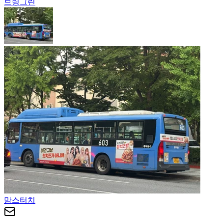
브링그린
맘스터치