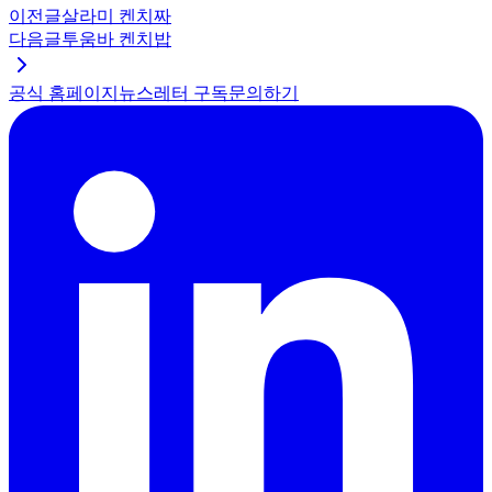
이전글
살라미 켄치짜
다음글
투움바 켄치밥
공식 홈페이지
뉴스레터 구독
문의하기