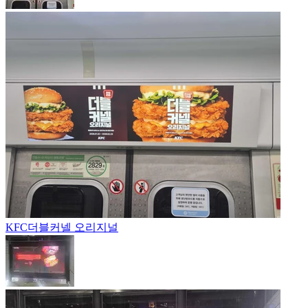
KFC
더블커넬 오리지널