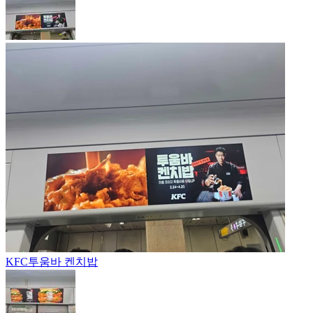
KFC
투움바 켄치밥