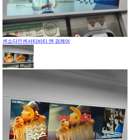
센소다인
센서티비티 앤 검케어