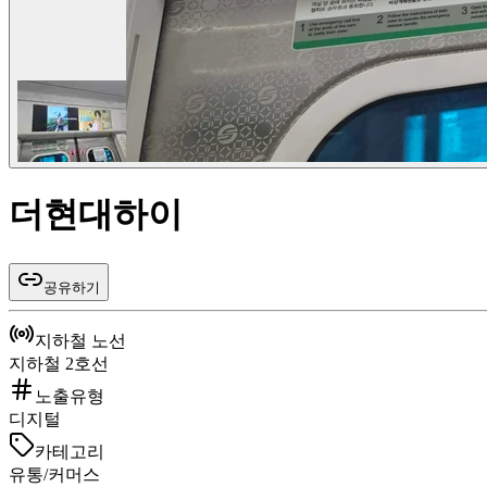
더현대하이
공유하기
지하철 노선
지하철 2호선
노출유형
디지털
카테고리
유통/커머스