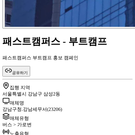
패스트캠퍼스 - 부트캠프
패스트캠퍼스 부트캠프 홍보 캠페인
공유하기
집행 지역
서울특별시 강남구 삼성2동
매체명
강남구청.강남세무서(23206)
매체유형
버스 > 가로변
노출유형