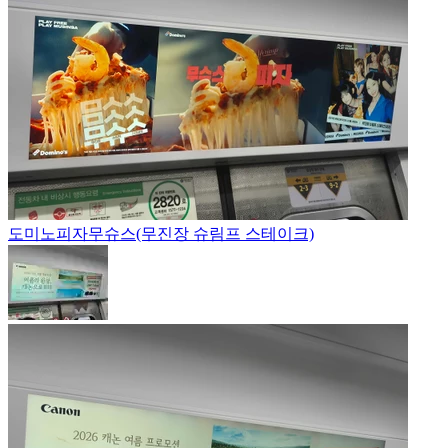
도미노피자
무슈스(무진장 슈림프 스테이크)