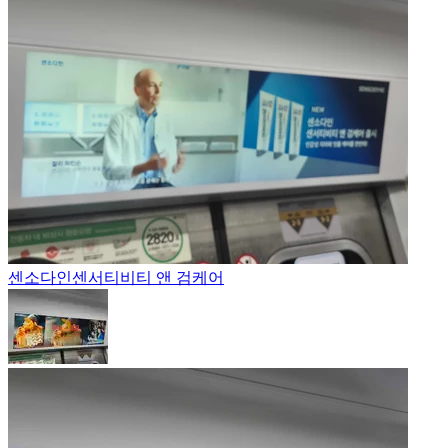
센소다인
센서티비티 앤 검케어