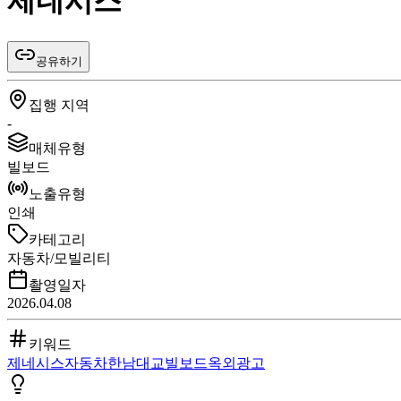
제네시스
공유하기
집행 지역
-
매체유형
빌보드
노출유형
인쇄
카테고리
자동차/모빌리티
촬영일자
2026.04.08
키워드
제네시스
자동차
한남대교
빌보드
옥외광고