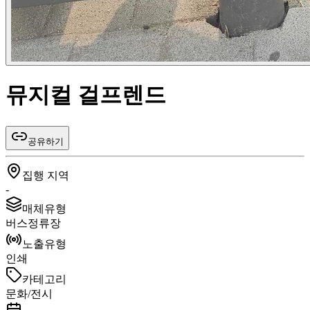
뮤지컬 걸프렌드
공유하기
집행 지역
-
매체유형
버스정류장
노출유형
인쇄
카테고리
문화/전시