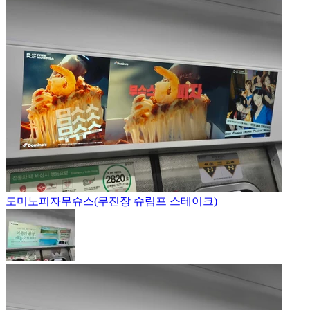
도미노피자
무슈스(무진장 슈림프 스테이크)