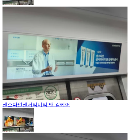
센소다인
센서티비티 앤 검케어