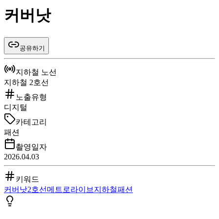
커버낫
공유하기
지하철 노선
지하철 2호선
노출유형
디지털
카테고리
패션
촬영일자
2026.04.03
키워드
커버낫
2호선
메트로라이브
지하철
패션