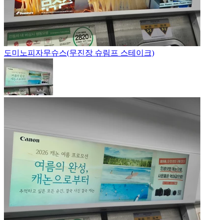
도미노피자
무슈스(무진장 슈림프 스테이크)