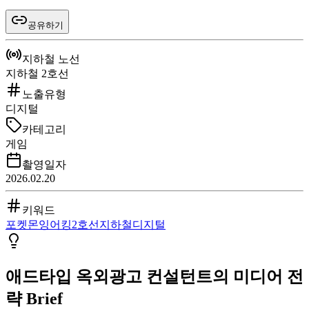
공유하기
지하철 노선
지하철 2호선
노출유형
디지털
카테고리
게임
촬영일자
2026.02.20
키워드
포켓몬
잉어킹
2호선
지하철
디지털
애드타입 옥외광고 컨설턴트의 미디어 전
략 Brief