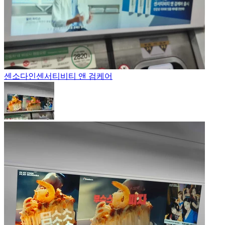
센소다인
센서티비티 앤 검케어