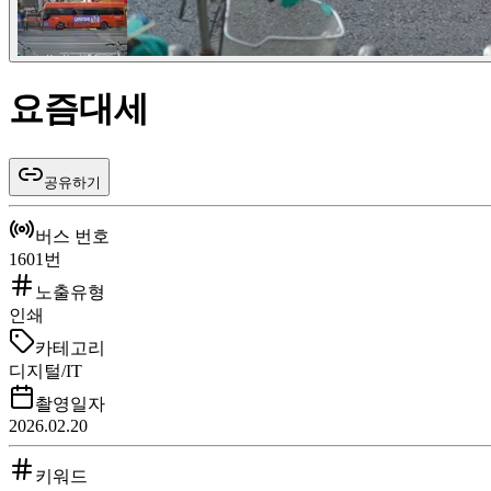
요즘대세
공유하기
버스 번호
1601번
노출유형
인쇄
카테고리
디지털/IT
촬영일자
2026.02.20
키워드