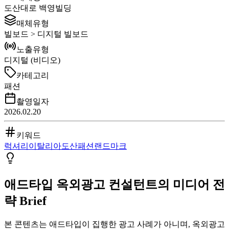
도산대로 백영빌딩
매체유형
빌보드 > 디지털 빌보드
노출유형
디지털 (비디오)
카테고리
패션
촬영일자
2026.02.20
키워드
럭셔리
이탈리아
도산
패션
랜드마크
애드타입 옥외광고 컨설턴트의 미디어 전
략 Brief
본 콘텐츠는 애드타입이 집행한 광고 사례가 아니며, 옥외광고